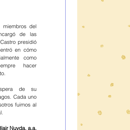
n miembros del 
cargó de las 
 Castro presidió 
centró en cómo 
ialmente como 
iempre hacer 
to.
spera de su 
agos. Cada uno 
tros fuimos al 
l.
lair Nuyda, a.a.