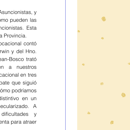
suncionistas, y 
ómo pueden las 
ionistas. Esta 
a Provincia.
ocacional contó 
rwin y del Hno. 
ean-Bosco trató 
n a nuestros 
acional en tres 
bate que siguió 
cómo podríamos 
istintivo en un 
ularizado. A 
ficultades y 
nta para atraer 