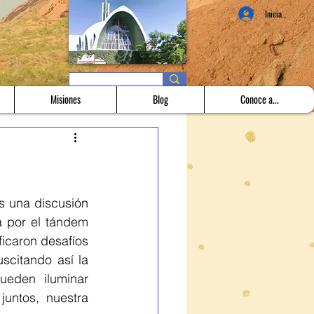
Iniciar sesión
Misiones
Blog
Conoce a...
s una discusión 
a por el tándem 
ficaron desafíos 
citando así la 
ueden iluminar 
untos, nuestra 