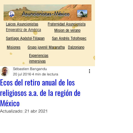
Asuncionistas-México
Laicos Asuncionistas
Fraternidad Asuncionista
Emperatriz de América
Mision de verano
Santiago Apóstol-Tlilapan
San Andrés Totoltepec
Misiones
Grupo juvenil Maranatha
Dalzoniano
Experiencias
inmersivas
Sébastien Bangandu
20 jul 2016
4 min de lectura
Ecos del retiro anual de los
religiosos a.a. de la región de
México
Actualizado:
21 abr 2021