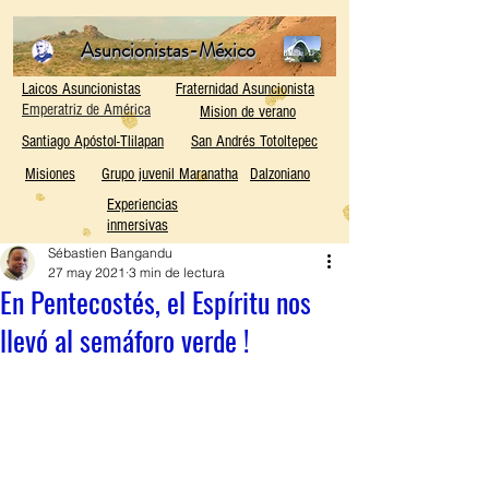
Asuncionistas-México
Laicos Asuncionistas
Fraternidad Asuncionista
Emperatriz de América
Mision de verano
Santiago Apóstol-Tlilapan
San Andrés Totoltepec
Misiones
Grupo juvenil Maranatha
Dalzoniano
Experiencias
inmersivas
Sébastien Bangandu
27 may 2021
3 min de lectura
En Pentecostés, el Espíritu nos
llevó al semáforo verde !