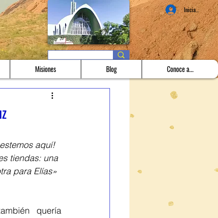
Iniciar sesión
Misiones
Blog
Conoce a...
uz
estemos aquí! 
res tiendas: una 
tra para Elías» 
mbién quería 