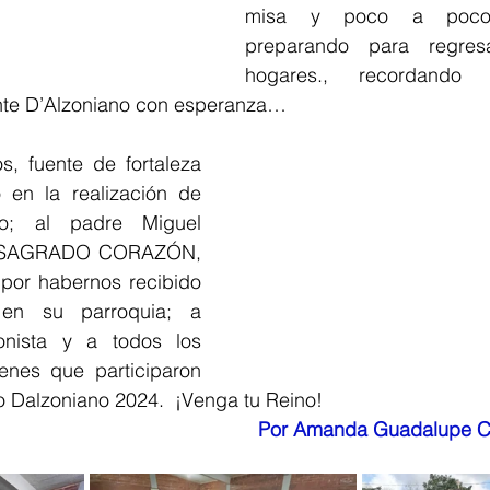
misa y poco a poco 
preparando para regresa
hogares., recordando c
nte D’Alzoniano con esperanza…
, fuente de fortaleza 
n la realización de 
no; al padre Miguel 
l SAGRADO CORAZÓN, 
or habernos recibido 
en su parroquia; a 
onista y a todos los 
enes que participaron 
o Dalzoniano 2024.  ¡Venga tu Reino!
Por Amanda Guadalupe C