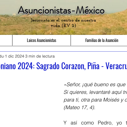
Asuncionistas-México
Jesucristo es el centro de nuestra
vida (RV 2)
Laicos Asuncionistas
Familias de la Asunción
du
1 dic 2024
3 min de lectura
oniano 2024: Sagrado Corazon, Piña - Veracr
«Señor, ¡qué bueno es que 
Si quieres, levantaré aquí t
para ti, otra para Moisés y o
(Mateo 17, 4).
Y así como Pedro, yo ta