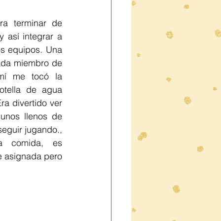
a terminar de 
 así integrar a 
os equipos. Una 
ada miembro de 
í me tocó la 
otella de agua 
a divertido ver 
unos llenos de 
eguir jugando., 
a comida, es 
 asignada pero 