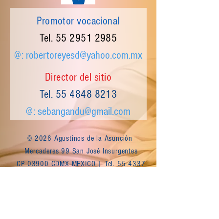
Promotor vocacional
Tel.
55 2951 2985
@:
robertoreyesd@yahoo.com.mx
Director del sitio
Tel.
55 4848 8213
@:
sebangandu@gmail.com
© 2026 Agustinos de la Asunción
Mercaderes 99 San José Insurgentes
CP 03900 CDMX MEXICO | Tel.
55 4337
9976
Escríbenos