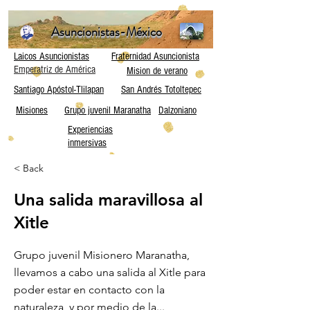
Asuncionistas-México
Laicos Asuncionistas
Fraternidad Asuncionista
Emperatriz de América
Mision de verano
Santiago Apóstol-Tlilapan
San Andrés Totoltepec
Misiones
Grupo juvenil Maranatha
Dalzoniano
Experiencias
inmersivas
< Back
Una salida maravillosa al
Xitle
Grupo juvenil Misionero Maranatha,
llevamos a cabo una salida al Xitle para
poder estar en contacto con la
naturaleza, y por medio de la...