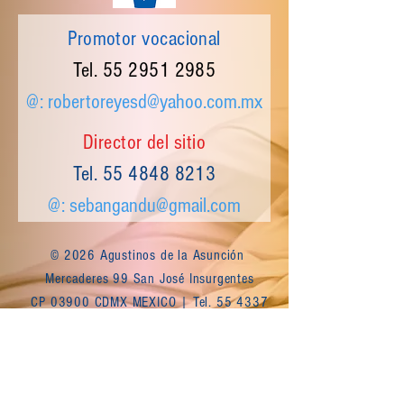
Promotor vocacional
Tel.
55 2951 2985
@:
robertoreyesd@yahoo.com.mx
Director del sitio
Tel.
55 4848 8213
@:
sebangandu@gmail.com
© 2026 Agustinos de la Asunción
Mercaderes 99 San José Insurgentes
CP 03900 CDMX MEXICO | Tel.
55 4337
9976
Escríbenos