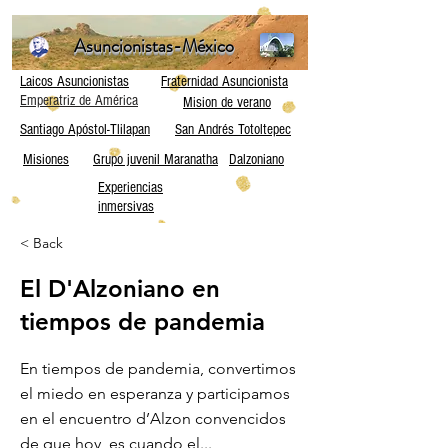
Asuncionistas-México
Laicos Asuncionistas
Fraternidad Asuncionista
Emperatriz de América
Mision de verano
Santiago Apóstol-Tlilapan
San Andrés Totoltepec
Misiones
Grupo juvenil Maranatha
Dalzoniano
Experiencias
inmersivas
< Back
El D'Alzoniano en
tiempos de pandemia
En tiempos de pandemia, convertimos
el miedo en esperanza y participamos
en el encuentro d’Alzon convencidos
de que hoy, es cuando el...