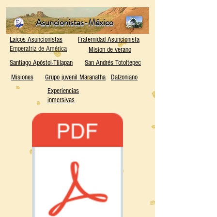
Asuncionistas-México
Laicos Asuncionistas
Fraternidad Asuncionista
Emperatriz de América
Mision de verano
Santiago Apóstol-Tlilapan
San Andrés Totoltepec
Misiones
Grupo juvenil Maranatha
Dalzoniano
Experiencias
inmersivas