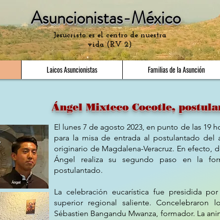
Asuncionistas-México
Jesucristo es el centro de nuestra
vida (RV 2)
Laicos Asuncionistas
Familias de la Asunción
Ángel Mixteco Cocotle, postula
El lunes 7 de agosto 2023, en punto de las 19 h
para la misa de entrada al postulantado del 
originario de Magdalena-Veracruz. En efecto, 
Ángel realiza su segundo paso en la for
postulantado.
La celebración eucarística fue presidida por
superior regional saliente. Concelebraron 
Sébastien Bangandu Mwanza, formador. La anim