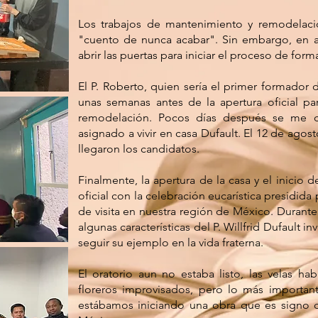
Los trabajos de mantenimiento y remodelació
"cuento de nunca acabar". Sin embargo, en a
abrir las puertas para iniciar el proceso de fo
El P. Roberto, quien sería el primer formador d
unas semanas antes de la apertura oficial pa
remodelación. Pocos días después se me d
asignado a vivir en casa Dufault. El 12 de agos
llegaron los candidatos.
Finalmente, la apertura de la casa y el inicio 
oficial con la celebración eucarística presidida
de visita en nuestra región de México. Durante
algunas características del P. Willfrid Dufault i
seguir su ejemplo en la vida fraterna.
El oratorio aun no estaba listo, las velas ha
floreros improvisados, pero lo más importan
estábamos iniciando una obra que es signo d