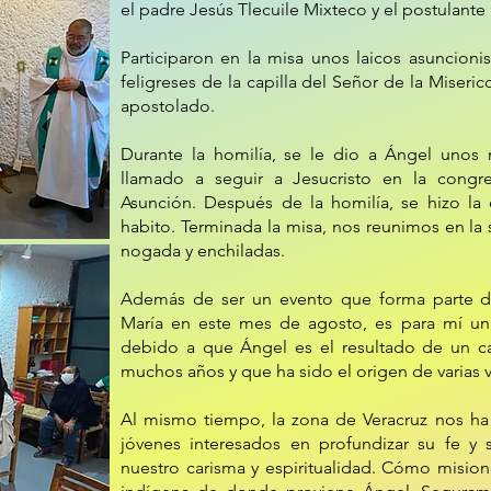
el padre Jesús Tlecuile Mixteco y el postulante
Participaron en la misa unos laicos asuncioni
feligreses de la capilla del Señor de la Miseri
apostolado.
Durante la homilía, se le dio a Ángel unos 
llamado a seguir a Jesucristo en la congr
Asunción. Después de la homilía, se hizo la 
habito. Terminada la misa, nos reunimos en la 
nogada y enchiladas.
Además de ser un evento que forma parte de
María en este mes de agosto, es para mí una
debido a que Ángel es el resultado de un ca
muchos años y que ha sido el origen de varias 
Al mismo tiempo, la zona de Veracruz nos h
jóvenes interesados en profundizar su fe y s
nuestro carisma y espiritualidad. Cómo mision