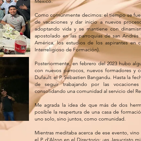
México.
Como comúnmente decimos: el tiempo se fue v
de vacaciones y dar inicio a nuevos proces
adoptando vida y se mantiene con dinamismo
apostolado en las parroquias de san Andrés 
América, los estudios de los aspirantes en c
Interreligioso de Formación).
Posteriormente, en febrero del 2023 hubo alg
con nuevos párrocos, nuevos formadores y c
Dufault: el P. Sébastien Bangandu. Hasta la f
de seguir trabajando por las vocaciones
consolidando una comunidad al servicio del Re
Me agrada la idea de que más de dos herm
posible la reapertura de una casa de formaci
uno solo, sino juntos, como comunidad.
Mientras meditaba acerca de ese evento, vino
el P. d'Alzon en el Directorio: ¿es Jesucristo 