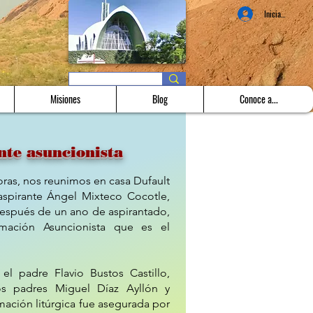
Iniciar sesión
Misiones
Blog
Conoce a...
Casa Dufault
nte asuncionista
oras, nos reunimos en casa Dufault
aspirante Ángel Mixteco Cocotle,
después de un ano de aspirantado,
mación Asuncionista que es el
 el padre Flavio Bustos Castillo,
los padres Miguel Díaz Ayllón y
ación litúrgica fue asegurada por