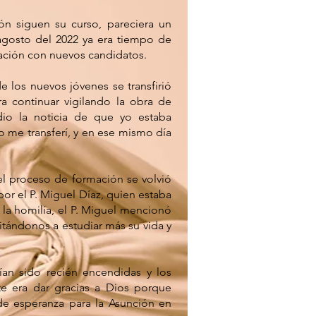
n siguen su curso, pareciera un
gosto del 2022 ya era tiempo de
rmación con nuevos candidatos.
e los nuevos jóvenes se transfirió
ra continuar vigilando la obra de
io la noticia de que yo estaba
to me transferí, y en ese mismo día
del proceso de formación se volvió
 por el P. Miguel Díaz, quien estaba
 la homilía, el P. Miguel mencionó
nvitándonos a estudiar más su vida y
bían sido recién encendidas y los
te era dar gracias a Dios porque
e esperanza para la Asunción en