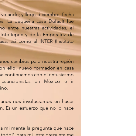
olando; y llegó diciembre, fecha
os. La pequeña casa Dufault fue
 entre nuestras actividades, el
Totoltepec y de la Emperatriz de
asa, así como al INTER (Instituto
unos cambios para nuestra región
on ello, nuevo formador en casa
echa continuamos con el entusiasmo
 asuncionistas en México e ir
ino.
anos nos involucramos en hacer
ón. Es un esfuerzo que no lo hace
 a mi mente la pregunta que hace
mi todo?, para mí, esta pregunta me