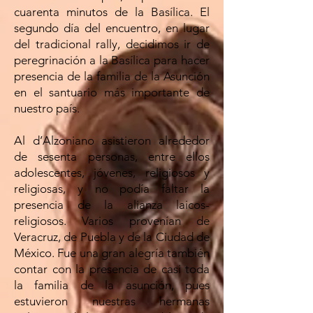
cuarenta minutos de la Basílica. El
segundo día del encuentro, en lugar
del tradicional rally, decidimos ir de
peregrinación a la Basílica para hacer
presencia de la familia de la Asunción
en el santuario más importante de
nuestro país.
Al d’Alzoniano asistieron alrededor
de sesenta personas, entre ellos
adolescentes, jóvenes, religiosos y
religiosas, y no podía faltar la
presencia de la alianza laicos-
religiosos. Varios provenían de
Veracruz, de Puebla y de la Ciudad de
México. Fue una gran alegría también
contar con la presencia de casi toda
la familia de la asunción, pues
estuvieron nuestras hermanas