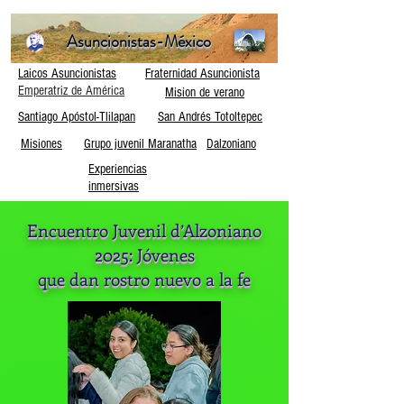
Asuncionistas-México
Laicos Asuncionistas
Fraternidad Asuncionista
Emperatriz de América
Mision de verano
Santiago Apóstol-Tlilapan
San Andrés Totoltepec
Misiones
Grupo juvenil Maranatha
Dalzoniano
Experiencias
inmersivas
Encuentro Juvenil d’Alzoniano
2025:
Jóvenes
que dan rostro nuevo a la fe