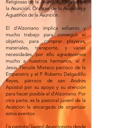
Religiosas de la Asunción, Oblatas de
la Asunción, Orantes de la Asunción y
Agustinos de la Asunción.
El d’Alzoniano implica esfuerzo y
mucho trabajo para conseguir el
objetivo, para comprar playeras,
materiales, transporte, y varias
necesidades, por ello agradecemos
mucho a nuestros hermanos, el P.
Jesús Tlecuile Mixteco párroco de la
Emperatriz y el P. Roberto Delgadillo
Reyes, párroco de san Andrés
Apóstol por su apoyo y su atención
para hacer posible el d’Alzoniano. Por
otra parte, es la pastoral juvenil de la
Asunción la encargada de organizar
estos eventos.
La pastoral juvenil Asuncionista desde