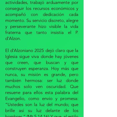
actividades, trabajó arduamente por
conseguir los recursos económicos y
acompañó con dedicación cada
momento. Su servicio discreto, alegre
y perseverante hizo visible la vida
fraterna que tanto insistía el P.
d’Alzon.
El d’Alzoniano 2025 dejó claro que la
Iglesia sigue viva donde hay jóvenes
que creen, que buscan y que
construyen esperanza. Hoy más que
nunca, su misión es grande, pero
también hermosa: ser luz donde
muchos solo ven oscuridad. Que
resuene para ellos esta palabra del
Evangelio, como envío y promesa:
“Ustedes son la luz del mundo; que
brille así su luz delante de los
hombres.” (Mt 5,14.16) Y que, al estilo