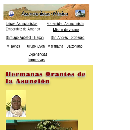
Asuncionistas-México
Laicos Asuncionistas
Fraternidad Asuncionista
Emperatriz de América
Mision de verano
Santiago Apóstol-Tlilapan
San Andrés Totoltepec
Misiones
Grupo juvenil Maranatha
Dalzoniano
Experiencias
inmersivas
Hermanas Orantes de
la Asunción