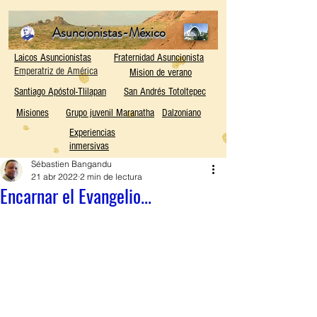
Asuncionistas-México
Laicos Asuncionistas
Fraternidad Asuncionista
Emperatriz de América
Mision de verano
Santiago Apóstol-Tlilapan
San Andrés Totoltepec
Misiones
Grupo juvenil Maranatha
Dalzoniano
Experiencias
inmersivas
Sébastien Bangandu
21 abr 2022
2 min de lectura
Encarnar el Evangelio...