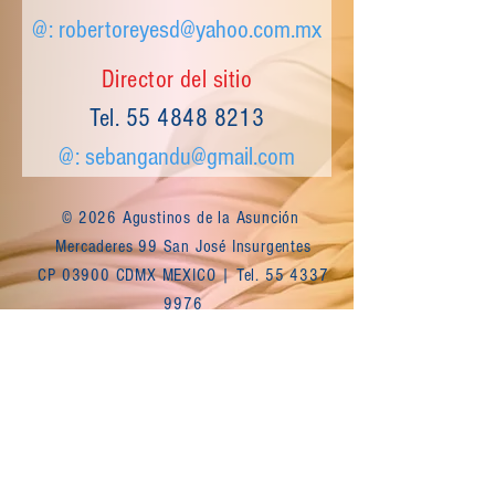
@:
robertoreyesd@yahoo.com.mx
Director del sitio
Tel.
55 4848 8213
@:
sebangandu@gmail.com
© 2026 Agustinos de la Asunción
Mercaderes 99 San José Insurgentes
CP 03900 CDMX MEXICO | Tel.
55 4337
9976
Escríbenos