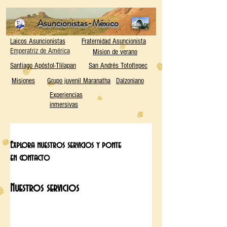
Asuncionistas-México
Laicos Asuncionistas
Fraternidad Asuncionista
Emperatriz de América
Mision de verano
Santiago Apóstol-Tlilapan
San Andrés Totoltepec
Misiones
Grupo juvenil Maranatha
Dalzoniano
Experiencias
inmersivas
Explora nuestros servicios y ponte
en contacto
Nuestros servicios