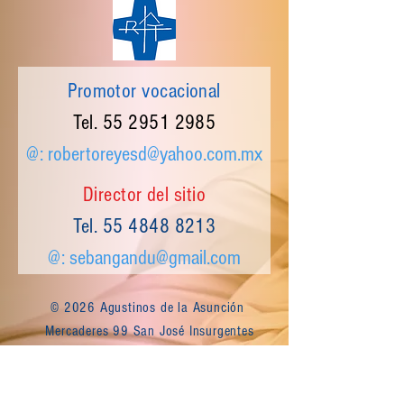
Promotor vocacional
Tel.
55 2951 2985
@:
robertoreyesd@yahoo.com.mx
Director del sitio
Tel.
55 4848 8213
@:
sebangandu@gmail.com
© 2026 Agustinos de la Asunción
Mercaderes 99 San José Insurgentes
CP 03900 CDMX MEXICO | Tel.
55 4337
9976