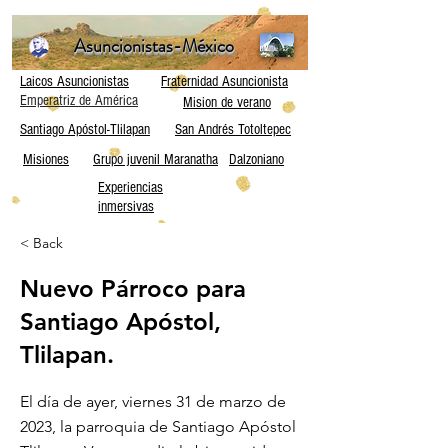
Asuncionistas-México
Laicos Asuncionistas
Fraternidad Asuncionista
Emperatriz de América
Mision de verano
Santiago Apóstol-Tlilapan
San Andrés Totoltepec
Misiones
Grupo juvenil Maranatha
Dalzoniano
Experiencias
inmersivas
< Back
Nuevo Párroco para
Santiago Apóstol,
Tlilapan.
El día de ayer, viernes 31 de marzo de
2023, la parroquia de Santiago Apóstol