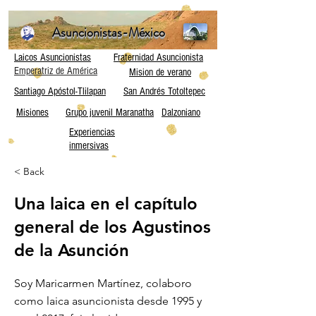
Asuncionistas-México
Laicos Asuncionistas
Fraternidad Asuncionista
Emperatriz de América
Mision de verano
Santiago Apóstol-Tlilapan
San Andrés Totoltepec
Misiones
Grupo juvenil Maranatha
Dalzoniano
Experiencias
inmersivas
< Back
Una laica en el capítulo
general de los Agustinos
de la Asunción
Soy Maricarmen Martínez, colaboro
como laica asuncionista desde 1995 y