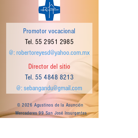
Promotor vocacional
Tel.
55 2951 2985
@:
robertoreyesd@yahoo.com.mx
Director del sitio
Tel.
55 4848 8213
@:
sebangandu@gmail.com
© 2026 Agustinos de la Asunción
Mercaderes 99 San José Insurgentes
CP 03900 CDMX MEXICO | Tel.
55 4337
9976