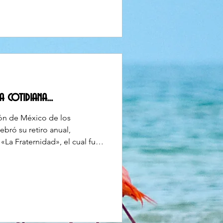
ubrir un nuevo idioma y una
lmente lo que Dios tiene
Llegué a México después de
ís natal, y Bél
 cotidiana...
gión de México de los
ebró su retiro anual,
La Fraternidad», el cual fue
ano el Padre Oswaldo García
 objetivo profundizar de
 de vivir la fraternidad
ión religiosa, compartiendo
ue han construido nuestra
 ser quienes somos hoy en