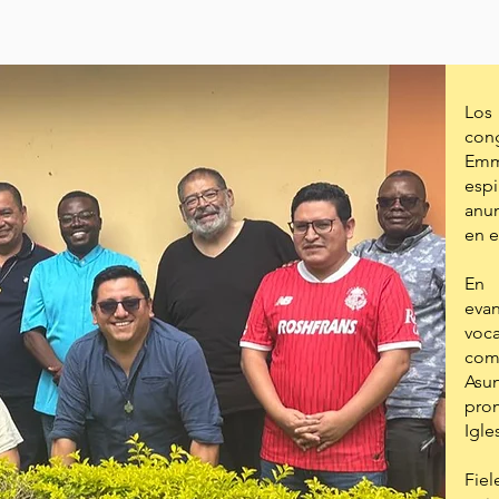
Los
cong
Emma
esp
anun
en 
En 
eva
voca
com
Asu
prom
Igle
Fie