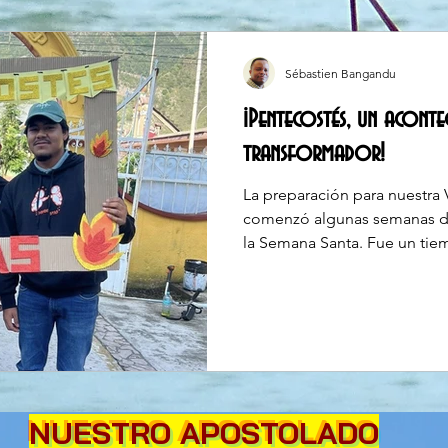
Sébastien Bangandu
¡Pentecostés, un aconte
transformador!
La preparación para nuestra 
comenzó algunas semanas d
la Semana Santa. Fue un tiem
encontrarnos como grupo y d
siguiente paso para seguir si
de nuestras comunidades. ​
encontraba un poco apartado
sentí nuevamente el llamado
y de trabajar junto a mis he
NUESTRO APOSTOLADO