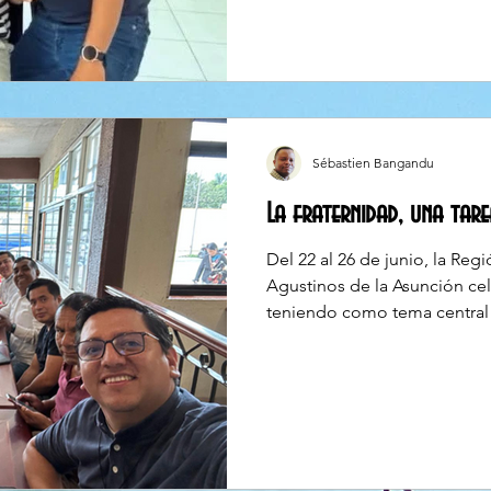
cambiar de continente, desc
nueva cultura… sin saber rea
preparado para nosotros. ​ 
haber dejado el Líbano, mi pa
Sébastien Bangandu
La fraternidad, una tarea
Del 22 al 26 de junio, la Re
Agustinos de la Asunción cel
teniendo como tema central «
impartido por nuestro herm
Sánchez. El retiro tuvo como
manera específica en el modo
dentro de nuestra congregac
las experiencias fundantes q
historia y nos han llevado a