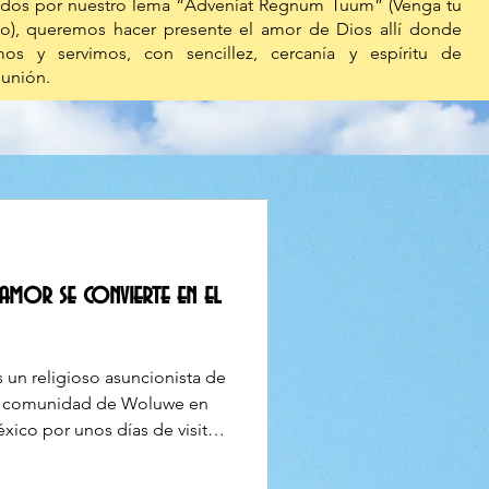
ados por nuestro lema “Adveniat Regnum Tuum” (Venga tu
no), queremos hacer presente el amor de Dios allí donde
imos y servimos, con sencillez, cercanía y espíritu de
unión.
amor se convierte en el
 un religioso asuncionista de
 la comunidad de Woluwe en
éxico por unos días de visita.
e misión de Verano en