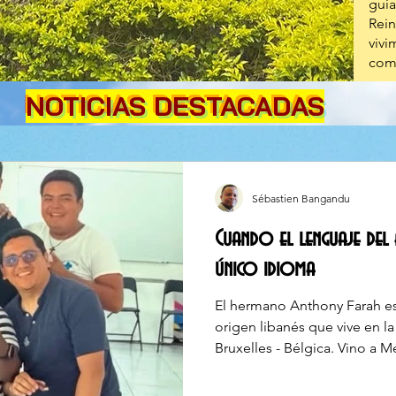
gui
Rei
viv
com
NOTICIAS DESTACADAS
Sébastien Bangandu
Cuando el lenguaje del 
único idioma
El hermano Anthony Farah es
origen libanés que vive en
Bruxelles - Bélgica. Vino a M
Nos cuenta su experiencia d
Cuernavaca. Escuchemosle. Se puede cruzar un océano,