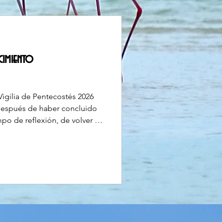
cimiento
Vigilia de Pentecostés 2026
espués de haber concluido
po de reflexión, de volver a
e preguntarnos cuál sería el
rviendo a Dios y a los jóvenes
 Personalmente, aunque me
 de las actividades de FRAS,
 de involucrarme, de aportar
rmanos p