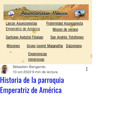
Asuncionistas-México
Laicos Asuncionistas
Fraternidad Asuncionista
Emperatriz de América
Mision de verano
Santiago Apóstol-Tlilapan
San Andrés Totoltepec
Misiones
Grupo juvenil Maranatha
Dalzoniano
Experiencias
inmersivas
Sébastien Bangandu
10 oct 2022
9 min de lectura
Historia de la parroquia
Emperatriz de América