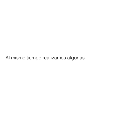
Al mismo tiempo realizamos algunas 
otras actividades dentro de la cuenta 
de Facebook. Con la ayuda de ellos y 
el consejo de Fraternidad todo esto fue 
posible. Agradezco a todos lo que 
estuvieron presentes y al apoyo que 
recibimos de las personas.
Karlet Martínez Ponce, miembro del 
OPAM