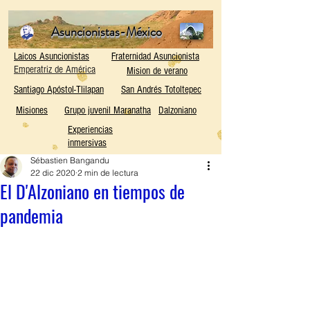
Asuncionistas-México
Laicos Asuncionistas
Fraternidad Asuncionista
Emperatriz de América
Mision de verano
Santiago Apóstol-Tlilapan
San Andrés Totoltepec
Misiones
Grupo juvenil Maranatha
Dalzoniano
Experiencias
inmersivas
Sébastien Bangandu
22 dic 2020
2 min de lectura
El D'Alzoniano en tiempos de
pandemia