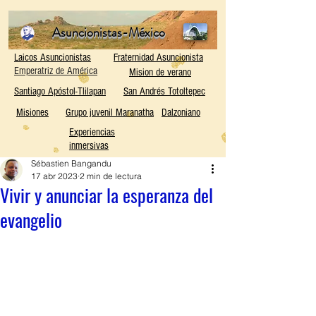
Asuncionistas-México
Laicos Asuncionistas
Fraternidad Asuncionista
Emperatriz de América
Mision de verano
Santiago Apóstol-Tlilapan
San Andrés Totoltepec
Misiones
Grupo juvenil Maranatha
Dalzoniano
Experiencias
inmersivas
Sébastien Bangandu
17 abr 2023
2 min de lectura
Vivir y anunciar la esperanza del
evangelio